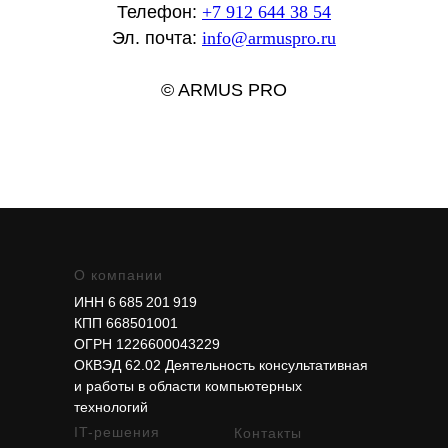
Телефон:
+7 912 644 38 54
Эл. почта:
info@armuspro.ru
© ARMUS PRO
О компании
ИНН 6 685 201 919
КПП 668501001
ОГРН 1226600043229
ОКВЭД 62.02 Деятельность консультативная
и работы в области компьютерных
технологий
IT-решения
Контакты